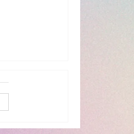
ar den nya serien
r… än så länge!