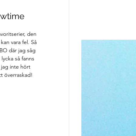
howtime
voritserier, den 
an vara fel. Så 
HBO där jag såg 
lycka så fanns 
jag inte hört 
tt överraskad!