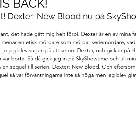
IS BACK!
ant! Dexter: New Blood nu på SkyS
sant, det hade gått mig helt förbi. Dexter är en av mina fa
jag menar en etisk mördare som mördar seriemördare, vad k
 jo jag blev sugen på att se om Dexter, och gick in på 
var borta. Så då gick jag in på SkyShowtime och till min 
en sequel till serien, Dexter: New Blood. Och eftersom 
l så var förväntningarna inte så höga men jag blev gla