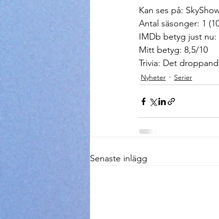
Kan ses på: SkySho
Antal säsonger: 1 (10
IMDb betyg just nu: 
Mitt betyg: 8,5/10
Trivia: Det droppande
Nyheter
Serier
Senaste inlägg