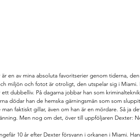
 är en av mina absoluta favoritserier genom tiderna, den 
 och miljön och fotot är otroligt, den utspelar sig i Miami
ett dubbelliv. På dagarna jobbar han som kriminaltekni
erna dödar han de hemska gärningsmän som som sluppi
le man faktiskt gillar, även om han är en mördare. Så ja de
änning. Men nog om det, över till uppföljaren Dexter: 
ngefär 10 år efter Dexter försvann i orkanen i Miami. Han h