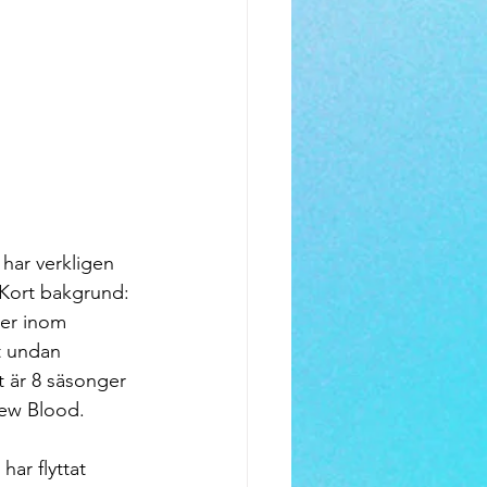
har verkligen 
. Kort bakgrund: 
ker inom 
t undan 
t är 8 säsonger 
New Blood.
ar flyttat 