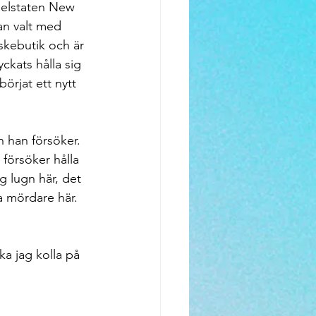
 delstaten New 
han valt med 
iskebutik och är 
yckats hålla sig 
örjat ett nytt 
n han försöker. 
försöker hålla 
g lugn här, det 
ga mördare här. 
ska jag kolla på 