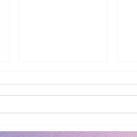
Nytt att streama på Netflix
Älsk
Ando