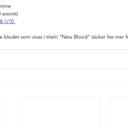
wtime
 avsnitt)
8,1/10 
 blodet som visas i titeln "New Blood" täcker lite mer för