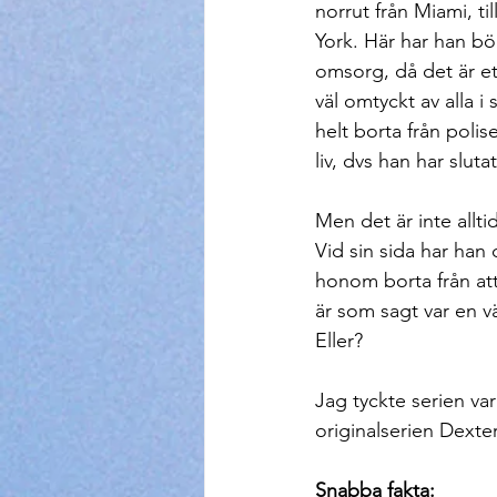
norrut från Miami, ti
York. Här har han bör
omsorg, då det är ett
väl omtyckt av alla i 
helt borta från polis
liv, dvs han har sluta
Men det är inte allti
Vid sin sida har han
honom borta från att 
är som sagt var en vä
Eller?
Jag tyckte serien var 
originalserien Dexte
Snabba fakta: