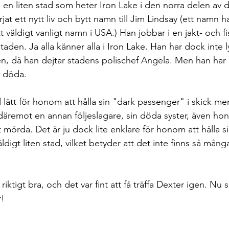
ll en liten stad som heter Iron Lake i den norra delen av
jat ett nytt liv och bytt namn till Jim Lindsay (ett namn 
 väldigt vanligt namn i USA.) Han jobbar i en jakt- och f
staden. Ja alla känner alla i Iron Lake. Han har dock inte l
en, då han dejtar stadens polischef Angela. Men han har b
t döda. 
d lätt för honom att hålla sin "dark passenger" i skick me
 däremot en annan följeslagare, sin döda syster, även hon 
mörda. Det är ju dock lite enklare för honom att hålla si
ldigt liten stad, vilket betyder att det inte finns så mån
riktigt bra, och det var fint att få träffa Dexter igen. Nu 
r!